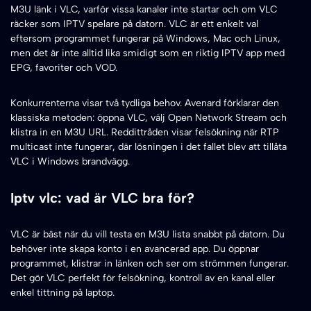
M3U länk i VLC, varför vissa kanaler inte startar och om VLC
räcker som IPTV spelare på datorn. VLC är ett enkelt val
eftersom programmet fungerar på Windows, Mac och Linux,
men det är inte alltid lika smidigt som en riktig IPTV app med
EPG, favoriter och VOD.
Konkurrenterna visar två tydliga behov. Avenard förklarar den
klassiska metoden: öppna VLC, välj Open Network Stream och
klistra in en M3U URL. Reddittråden visar felsökning när RTP
multicast inte fungerar, där lösningen i det fallet blev att tillåta
VLC i Windows brandvägg.
Iptv vlc: vad är VLC bra för?
VLC är bäst när du vill testa en M3U lista snabbt på datorn. Du
behöver inte skapa konto i en avancerad app. Du öppnar
programmet, klistrar in länken och ser om strömmen fungerar.
Det gör VLC perfekt för felsökning, kontroll av en kanal eller
enkel tittning på laptop.