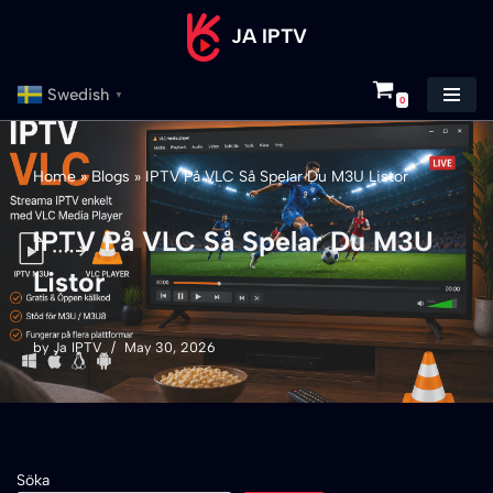
JA IPTV
Skip
to
Swedish
▼
0
content
Home
»
Blogs
»
IPTV På VLC Så Spelar Du M3U Listor
IPTV På VLC Så Spelar Du M3U
Listor
by
Ja IPTV
May 30, 2026
Söka