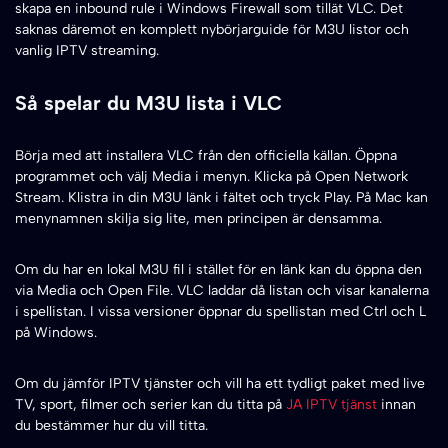
skapa en inbound rule i Windows Firewall som tillät VLC. Det
saknas däremot en komplett nybörjarguide för M3U listor och
vanlig IPTV streaming.
Så spelar du M3U lista i VLC
Börja med att installera VLC från den officiella källan. Öppna
programmet och välj Media i menyn. Klicka på Open Network
Stream. Klistra in din M3U länk i fältet och tryck Play. På Mac kan
menynamnen skilja sig lite, men principen är densamma.
Om du har en lokal M3U fil i stället för en länk kan du öppna den
via Media och Open File. VLC laddar då listan och visar kanalerna
i spellistan. I vissa versioner öppnar du spellistan med Ctrl och L
på Windows.
Om du jämför IPTV tjänster och vill ha ett tydligt paket med live
TV, sport, filmer och serier kan du titta på
JA IPTV tjänst
innan
du bestämmer hur du vill titta.