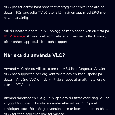
VLC passar därför bäst som testverktyg eller enkel spelare på
datorn. För vardaglig TV på stor skärm är en app med EPG mer
användarvänlig.
Vill du jämföra andra IPTV upplägg på marknaden kan du titta på
IPTV Sverige
. Använd det som referens, men välj alltid lösning
efter enhet, app, stabilitet och support.
När ska du använda VLC?
Använd VLC när du vill testa om en M3U länk fungerar. Använd
VLC när supporten ber dig kontrollera om en kanal spelar på
datorn. Använd VLC om du vill titta snabbt utan att installera en
större IPTV app.
Använd däremot en riktig IPTV app om du tittar varje dag, vill ha
snygg TV guide, vill sortera kanaler eller vill se VOD på ett
smidigare sätt. För många svenska hem är kombinationen bäst:
VLC för test, app eller box för vardag.