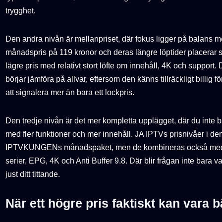
trygghet.
Den andra nivån är mellanpriset, där fokus ligger på balan
månadspris på 119 kronor och deras längre löptider placerar 
lägre pris med relativt stort löfte om innehåll, 4K och support
börjar jämföra på allvar, eftersom den känns tillräckligt billig fö
att signalera mer än bara ett lockpris.
Den tredje nivån är det mer kompletta upplägget, där du inte ba
med fler funktioner och mer innehåll. JA IPTVs prisnivåer i d
IPTVKUNGENs månadspaket, men de kombineras också med 25
serier, EPG, 4K och Anti Buffer 9.8. Där blir frågan inte bara v
just ditt tittande.
När ett högre pris faktiskt kan vara b