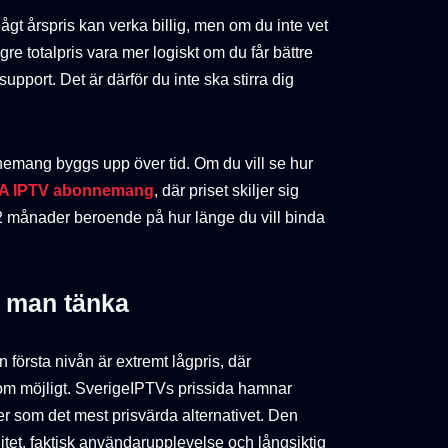
 lågt årspris kan verka billig, men om du inte vet
re totalpris vara mer logiskt om du får bättre
support. Det är därför du inte ska stirra dig
onnemang byggs upp över tid. Om du vill se hur
A IPTV abonnemang
, där priset skiljer sig
2 månader beroende på hur länge du vill binda
a man tänka
n första nivån är extremt lågpris, där
om möjligt. SverigeIPTVs prissida hamnar
der som det mest prisvärda alternativet. Den
itet, faktisk användarupplevelse och långsiktig