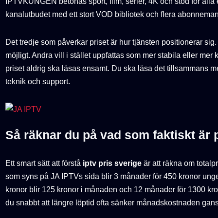
IPTVKUNGEN betonas sport, film, serier, 4K och stöd för all
kanalutbudet med ett stort VOD bibliotek och flera abonnema
Det tredje som påverkar priset är hur tjänsten positionerar sig. E
möjligt. Andra vill i stället uppfattas som mer stabila eller me
priset aldrig ska läsas ensamt. Du ska läsa det tillsammans med
teknik och support.
Så räknar du på vad som faktiskt är 
Ett smart sätt att förstå
iptv pris sverige
är att räkna om totalp
som syns på JA IPTVs sida blir 3 månader för 450 kronor ung
kronor blir 125 kronor i månaden och 12 månader för 1300 kro
du snabbt att längre löptid ofta sänker månadskostnaden gansk