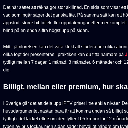
Det här sättet att räkna gör stor skillnad. En sida som visar ett
vad som ingår säger det ganska lite. På samma sätt kan ett hög
appstöd, större bibliotek, fler uppdateringar eller mer komplett 
blind på en enda siffra högst upp på sidan.
Mitt i jämförelsen kan det vara klokt att studera hur olika ab
olika löptider presenteras i praktiken kan du titta närmare på
J
tydligt mellan 7 dagar, 1 månad, 3 månader, 6 månader och 1
dig.
Billigt, mellan eller premium, hur sk
I Sverige går det att dela upp IPTV priser i tre enkla nivåer. De
huvudargumentet nästan bara är att komma undan så billigt s
tydligt i det facket eftersom den lyfter 105 kronor för 12 måna
typen av pris lockar, men sidan säger betydligt mindre om kval