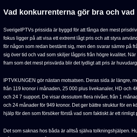
Vad konkurrenterna gör bra och vad
SverigeIPTVs prissida är byggd för att fånga den mest prisdri
fokus ligger på att visa ett extremt lågt pris och att styra an
för någon som redan bestämt sig, men den svarar sämre på fråg
sig över tid och vad som skiljer lågpris från högre kvalitet. Nä
fram som det mest prisvärda blir det tydligt att pris är huvudar
IPTVKUNGEN gör nästan motsatsen. Deras sida är längre, mer 
från 119 kronor i månaden, 25 000 plus livekanaler, HD och 4
och 24 7 support. De visar dessutom flera nivåer, från 1 månad
och 24 månader för 949 kronor. Det ger bättre struktur för en 
hjälp för den som försöker förstå vad som faktiskt är ett rimligt 
Det som saknas hos båda är alltså själva tolkningshjälpen. H