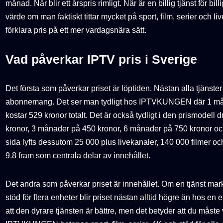
månad. När blir ett årspris rimligt. När är en billig tjänst för bi
värde om man faktiskt tittar mycket på sport, film, serier och liv
förklara pris på ett mer vardagsnära sätt.
Vad påverkar IPTV pris i Sverige
Det första som påverkar priset är löptiden. Nästan alla tjänste
abonnemang. Det ser man tydligt hos IPTVKUNGEN där 1 må
kostar 529 kronor totalt. Det är också tydligt i den prismodell
kronor, 3 månader på 450 kronor, 6 månader på 750 kronor o
sida lyfts dessutom 25 000 plus livekanaler, 140 000 filmer oc
9.8 fram som centrala delar av innehållet.
Det andra som påverkar priset är innehållet. Om en tjänst mar
stöd för flera enheter blir priset nästan alltid högre än hos en
att den dyrare tjänsten är bättre, men det betyder att du måste 