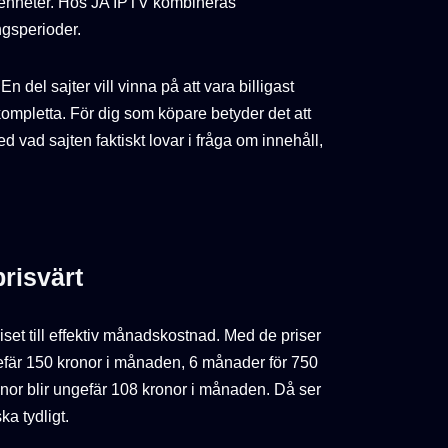
a enheter. Hos JA IPTV kombineras
ngsperioder.
n del sajter vill vinna på att vara billigast
r kompletta. För dig som köpare betyder det att
 vad sajten faktiskt lovar i fråga om innehåll,
prisvärt
riset till effektiv månadskostnad. Med de priser
efär 150 kronor i månaden, 6 månader för 750
nor blir ungefär 108 kronor i månaden. Då ser
a tydligt.