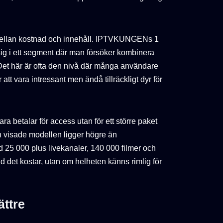
s mellan kostnad och innehåll. IPTVKUNGENs 1
sig i ett segment där man försöker kombinera
. Det här är ofta den nivå där många användare
r att vara intressant men ändå tillräckligt dyr för
ra betalar för access utan för ett större paket
en visade modellen ligger högre än
 000 plus livekanaler, 140 000 filmer och
ad det kostar, utan om helheten känns rimlig för
ättre