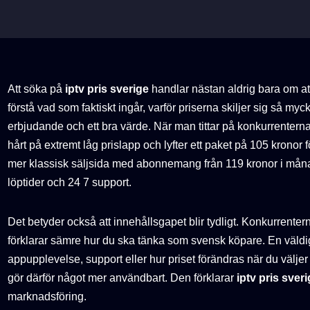
Att söka på
iptv pris sverige
handlar nästan aldrig bara om att
förstå vad som faktiskt ingår, varför priserna skiljer sig så myck
erbjudande och ett bra värde. När man tittar på konkurrenterna
hårt på extremt låg prislapp och lyfter ett paket på 105 kron
mer klassisk säljsida med abonnemang från 119 kronor i måna
löptider och 24 7 support.
Det betyder också att innehållsgapet blir tydligt. Konkurrentern
förklarar sämre hur du ska tänka som svensk köpare. En väldigt l
appupplevelse, support eller hur priset förändras när du väljer
gör därför något mer användbart. Den förklarar
iptv pris sver
marknadsföring.