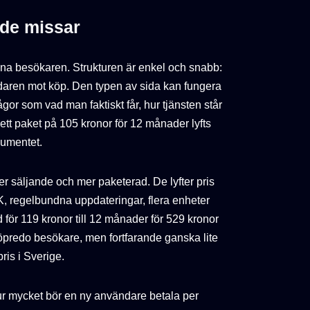
 de missar
vna besökaren. Strukturen är enkel och snabb:
vändaren mot köp. Den typen av sida kan fungera
or som vad man faktiskt får, hur tjänsten står
r ett paket på 105 kronor för 12 månader lyfts
gumentet.
säljande och mer paketerad. De lyfter pris
K, regelbundna uppdateringar, flera enheter
 för 119 kronor till 12 månader för 529 kronor
köpredo besökare, men fortfarande ganska lite
pris i Sverige.
ur mycket bör en ny användare betala per