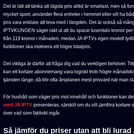
Det är lätt att tänka att lägsta pris alltid är smartast, men så f
mycket sport, använder flera enheter i hemmet eller vill ha både
pris vara enklare att leva med i längden. Det är också så mång
IPTVKUNGEN säger rakt ut att du sparar tusentals kronor per år
från 119 kronor i månaden, medan JA IPTVs egen modell tydligt
funktioner ska motivera ett högre totalpris.
Det viktiga är därför att fråga dig vad du verkligen behöver. Titt
kan ett kortare abonnemang vara logiskt trots högre månadsk
tjänsten länge, då blir ofta årsplanen mest prisvärd när man 
För hushåll som väger pris mot innehåll och funktioner kan det
med JA IPTV
presenteras, särskilt om du vill jämföra kortare 
över vad som faktiskt ingår.
Så jämför du priser utan att bli lurad