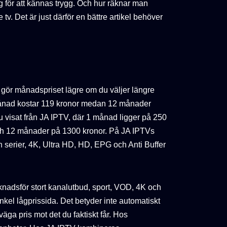
llig för att kännas trygg. Och hur räknar man
e tv. Det är just därför en bättre artikel behöver
r gör månadspriset lägre om du väljer längre
nad kostar 119 kronor medan 12 månader
 du visat från JA IPTV, där 1 månad ligger på 250
ch 12 månader på 1300 kronor. På JA IPTVs
h serier, 4K, Ultra HD, HD, EPG och Anti Buffer
knadsför stort kanalutbud, sport, VOD, 4K och
 enkel lågprissida. Det betyder inte automatiskt
väga pris mot det du faktiskt får. Hos