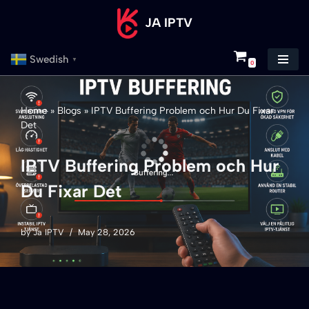
JA IPTV
Skip
to
Swedish
▼
0
content
Home
»
Blogs
»
IPTV Buffering Problem och Hur Du Fixar
Det
IPTV Buffering Problem och Hur
Du Fixar Det
by
Ja IPTV
May 28, 2026