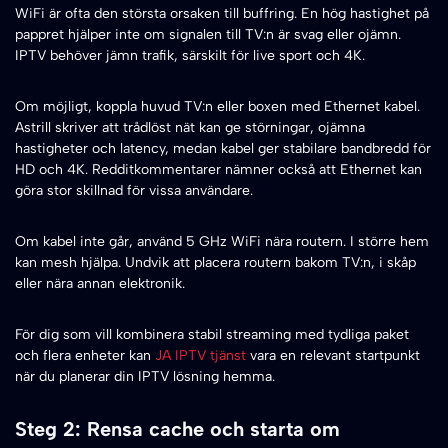
WiFi är ofta den största orsaken till buffring. En hög hastighet på
pappret hjälper inte om signalen till TV:n är svag eller ojämn.
IPTV behöver jämn trafik, särskilt för live sport och 4K.
Om möjligt, koppla huvud TV:n eller boxen med Ethernet kabel.
Astrill skriver att trådlöst nät kan ge störningar, ojämna
hastigheter och latency, medan kabel ger stabilare bandbredd för
HD och 4K. Redditkommentarer nämner också att Ethernet kan
göra stor skillnad för vissa användare.
Om kabel inte går, använd 5 GHz WiFi nära routern. I större hem
kan mesh hjälpa. Undvik att placera routern bakom TV:n, i skåp
eller nära annan elektronik.
För dig som vill kombinera stabil streaming med tydliga paket
och flera enheter kan
JA IPTV tjänst
vara en relevant startpunkt
när du planerar din IPTV lösning hemma.
Steg 2: Rensa cache och starta om