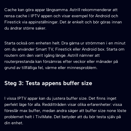
Cache kan göra appar långsamma. Astrill rekommenderar att
rensa cache i IPTV appen och visar exempel för Android och
Firestick via appinställningar. Det är enkelt och bör göras innan
du ändrar större saker.
Starta också om enheten helt. Dra gärna ur strömmen i en minut
om du använder Smart TV, Firestick eller Android box. Starta om
routern om den varit igång länge. Astrill nämner att
routerprestanda kan försämras efter veckor eller månader på
grund av tillfälliga fel, värme eller minnesproblem.
Steg 3: Testa appens buffer size
I vissa IPTV appar kan du justera buffer size. Det finns inget
perfekt läge för alla. Reddittråden visar olika erfarenheter: vissa
föreslår max buffer, medan andra säger att buffer size none löste
problemet helt i TiviMate. Det betyder att du bör testa själv på
din enhet.