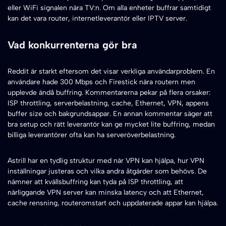
eller WiFi signalen nära TV:n. Om alla enheter buffrar samtidigt
kan det vara router, internetleverantör eller IPTV server.
Vad konkurrenterna gör bra
Reddit är starkt eftersom det visar verkliga användarproblem. En
användare hade 300 Mbps och Firestick nära routern men
upplevde ändå buffring. Kommentarerna pekar på flera orsaker:
ISP throttling, serverbelastning, cache, Ethernet, VPN, appens
buffer size och bakgrundsappar. En annan kommentar säger att
bra setup och rätt leverantör kan ge mycket lite buffring, medan
billiga leverantörer ofta kan ha serveröverbelastning.
Astrill har en tydlig struktur med när VPN kan hjälpa, hur VPN
inställningar justeras och vilka andra åtgärder som behövs. De
nämner att kvällsbuffring kan tyda på ISP throttling, att
närliggande VPN server kan minska latency och att Ethernet,
cache rensning, routeromstart och uppdaterade appar kan hjälpa.