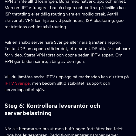
VPN är inte alltid lösningen. Börja med nätverk, app och enhet.
Men om IPTV fungerar bra på dagen och buffrar på kvällen kan
ISP throttling eller dålig routing vara en möjlig orsak. Astrill
skriver att VPN kan hjälpa vid peak hours, ISP blockering, geo
restrictions och instabil routing.
Välj en snabb server nära Sverige eller nära tjänstens region.
Testa UDP om appen stöder det, eftersom UDP ofta är snabbare
för video. Starta VPN först och öppna sedan IPTV appen. Om
VPN gör bilden sämre, stäng av den igen.
Vill du jämföra andra IPTV upplägg på marknaden kan du titta på
IPTV Sverige
, men bedöm alltid stabilitet, support och
serverkapacitet själv.
Steg 6: Kontrollera leverantör och
serverbelastning
När allt hemma ser bra ut men buffringen fortsätter kan felet
ligga hos leverantören. Redditkommentarer nämner server