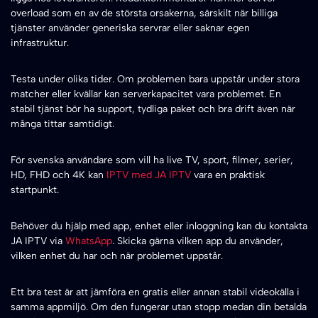
overload som en av de största orsakerna, särskilt när billiga
tjänster använder generiska servrar eller saknar egen
infrastruktur.
Testa under olika tider. Om problemen bara uppstår under stora
matcher eller kvällar kan serverkapacitet vara problemet. En
stabil tjänst bör ha support, tydliga paket och bra drift även när
många tittar samtidigt.
För svenska användare som vill ha live TV, sport, filmer, serier,
HD, FHD och 4K kan
IPTV med JA IPTV
vara en praktisk
startpunkt.
Behöver du hjälp med app, enhet eller inloggning kan du kontakta
JA IPTV via
WhatsApp
. Skicka gärna vilken app du använder,
vilken enhet du har och när problemet uppstår.
Ett bra test är att jämföra en gratis eller annan stabil videokälla i
samma appmiljö. Om den fungerar utan stopp medan din betalda