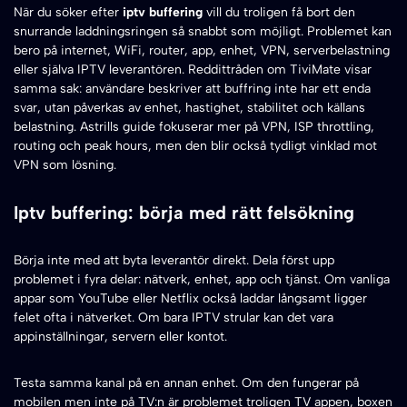
När du söker efter
iptv buffering
vill du troligen få bort den
snurrande laddningsringen så snabbt som möjligt. Problemet kan
bero på internet, WiFi, router, app, enhet, VPN, serverbelastning
eller själva IPTV leverantören. Reddittråden om TiviMate visar
samma sak: användare beskriver att buffring inte har ett enda
svar, utan påverkas av enhet, hastighet, stabilitet och källans
belastning. Astrills guide fokuserar mer på VPN, ISP throttling,
routing och peak hours, men den blir också tydligt vinklad mot
VPN som lösning.
Iptv buffering: börja med rätt felsökning
Börja inte med att byta leverantör direkt. Dela först upp
problemet i fyra delar: nätverk, enhet, app och tjänst. Om vanliga
appar som YouTube eller Netflix också laddar långsamt ligger
felet ofta i nätverket. Om bara IPTV strular kan det vara
appinställningar, servern eller kontot.
Testa samma kanal på en annan enhet. Om den fungerar på
mobilen men inte på TV:n är problemet troligen TV appen, boxen