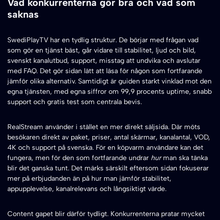
Vad konkurrenterna gör bra och vad som
saknas
SwediPlayTV har en tydlig struktur. De börjar med frågan vad
som gör en tjänst bäst, går vidare till stabilitet, ljud och bild,
svenskt kanalutbud, support, misstag att undvika och avslutar
med FAQ. Det gör sidan lätt att läsa för någon som fortfarande
jämför olika alternativ. Samtidigt är guiden starkt vinklad mot den
egna tjänsten, med egna siffror om 99,9 procents uptime, snabb
support och gratis test som centrala bevis.
RealStream använder i stället en mer direkt säljsida. Där möts
besökaren direkt av paket, priser, antal skärmar, kanalantal, VOD,
4K och support på svenska. För en köpvarm användare kan det
fungera, men för den som fortfarande undrar
hur
man ska tänka
blir det ganska tunt. Det märks särskilt eftersom sidan fokuserar
mer på erbjudanden än på hur man jämför stabilitet,
appupplevelse, kanalrelevans och långsiktigt värde.
Content gapet blir därför tydligt. Konkurrenterna pratar mycket