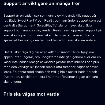
Support är viktigare än många tror
Support är en sådan sak som känns oviktig ända tills något går
fel. Både SwediPlayTV och RealStream använder support som ett
centralt säljargument. SwediPlayTV talar om svenskspråkig
support och snabba svar, medan RealStream upprepar support på
svenska dygnet runt i sina paket. Det visar att leverantörerna
själva vet hur viktig den här punkten är för svenska användare.
Det du ska fråga dig här är enkelt: hur snabbt får du hjälp om
appen inte fungerar, om uppgifterna inte går igenom eller om en
kanal inte laddar. Många användare jämför bara innehåll och pris,
men den verkliga skillnaden märks ofta först när något behöver
lösas. En tjänst med snabb och tydlig hjälp sparar både tid och
frustration, särskilt om flera i hemmet förväntar sig att allt bara
ska fungera.
Pris ska vägas mot värde