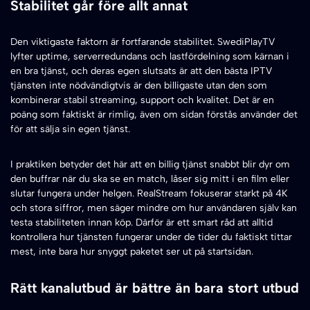
Stabilitet går före allt annat
Den viktigaste faktorn är fortfarande stabilitet. SwediPlayTV
lyfter uptime, serverredundans och lastfördelning som kärnan i
en bra tjänst, och deras egen slutsats är att den bästa IPTV
tjänsten inte nödvändigtvis är den billigaste utan den som
kombinerar stabil streaming, support och kvalitet. Det är en
poäng som faktiskt är rimlig, även om sidan förstås använder det
för att sälja sin egen tjänst.
I praktiken betyder det här att en billig tjänst snabbt blir dyr om
den buffrar när du ska se en match, låser sig mitt i en film eller
slutar fungera under helgen. RealStream fokuserar starkt på 4K
och stora siffror, men säger mindre om hur användaren själv kan
testa stabiliteten innan köp. Därför är ett smart råd att alltid
kontrollera hur tjänsten fungerar under de tider du faktiskt tittar
mest, inte bara hur snyggt paketet ser ut på startsidan.
Rätt kanalutbud är bättre än bara stort utbud