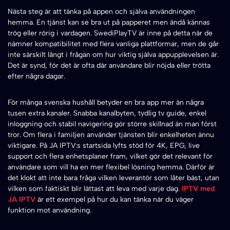
Nästa steg är att tänka på appen och själva användningen
hemma. En tjänst kan se bra ut på papperet men ändå kännas
trög eller rörig i vardagen. SwediPlayTV är inne på detta när de
nämner kompatibilitet med flera vanliga plattformar, men de går
inte särskilt långt i frågan om hur viktig själva appupplevelsen är.
Det är synd, för det är ofta där användare blir nöjda eller trötta
efter några dagar.
För många svenska hushåll betyder en bra app mer än några
tusen extra kanaler. Snabba kanalbyten, tydlig tv guide, enkel
inloggning och stabil navigering gör större skillnad än man först
tror. Om flera i familjen använder tjänsten blir enkelheten ännu
viktigare. På JA IPTV:s startsida lyfts stöd för 4K, EPG, live
support och flera enhetsplaner fram, vilket gör det relevant för
användare som vill ha en mer flexibel lösning hemma. Därför är
det klokt att inte bara fråga vilken leverantör som låter bäst, utan
vilken som faktiskt blir lättast att leva med varje dag.
IPTV med
JA IPTV
är ett exempel på hur du kan tänka när du väger
funktion mot användning.