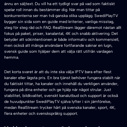
ännu en säljtext. Du vill ha ett tydligt svar på vad som faktiskt
spelar roll innan du bestämmer dig. När man tittar på
konkurrenterna ser man två ganska olika upplägg. SwediPlayTV
bygger sin sida som en guide med kriterier, vanliga misstag,
steg för steg råd och FAQ. RealStream lägger däremot nästan allt
fokus på paket, priser, kanalantal, 4K och snabb aktivering. Det
betyder att sökintentionen är både informativ och kommersiell,
men också att många användare fortfarande saknar en lugn,
svensk guide som hjälper dem att välja rätt utifrån vardagen
hemma.
Det korta svaret är att du inte ska välja IPTV bara efter flest
kanaler eller lägsta pris. En bra tjänst behöver fungera stabilt när
du faktiskt tittar, ha kanaler och innehåll du verkligen använder,
fungera på dina enheter och ge hjälp när något strular. Just
stabilitet, bildkvalitet, svenskt kanalutbud och support är också
de huvudpunkter SwediPlayTV själva lyfter i sin jämförelse,
medan RealStream trycker hårt på svenska kanaler, sport, 4K,
flera enheter och svenskspråkig support.