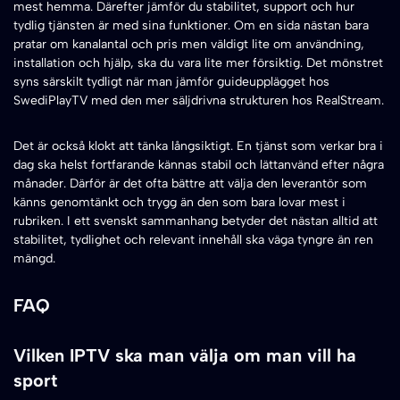
mest hemma. Därefter jämför du stabilitet, support och hur
tydlig tjänsten är med sina funktioner. Om en sida nästan bara
pratar om kanalantal och pris men väldigt lite om användning,
installation och hjälp, ska du vara lite mer försiktig. Det mönstret
syns särskilt tydligt när man jämför guideupplägget hos
SwediPlayTV med den mer säljdrivna strukturen hos RealStream.
Det är också klokt att tänka långsiktigt. En tjänst som verkar bra i
dag ska helst fortfarande kännas stabil och lättanvänd efter några
månader. Därför är det ofta bättre att välja den leverantör som
känns genomtänkt och trygg än den som bara lovar mest i
rubriken. I ett svenskt sammanhang betyder det nästan alltid att
stabilitet, tydlighet och relevant innehåll ska väga tyngre än ren
mängd.
FAQ
Vilken IPTV ska man välja om man vill ha
sport