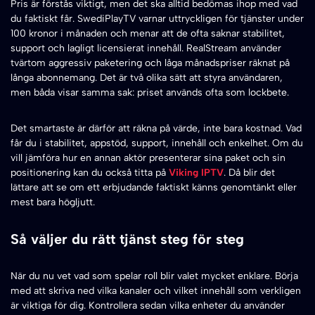
Pris är förstås viktigt, men det ska alltid bedömas ihop med vad
du faktiskt får. SwediPlayTV varnar uttryckligen för tjänster under
100 kronor i månaden och menar att de ofta saknar stabilitet,
support och lagligt licensierat innehåll. RealStream använder
tvärtom aggressiv paketering och låga månadspriser räknat på
långa abonnemang. Det är två olika sätt att styra användaren,
men båda visar samma sak: priset används ofta som lockbete.
Det smartaste är därför att räkna på värde, inte bara kostnad. Vad
får du i stabilitet, appstöd, support, innehåll och enkelhet. Om du
vill jämföra hur en annan aktör presenterar sina paket och sin
positionering kan du också titta på
Viking IPTV
. Då blir det
lättare att se om ett erbjudande faktiskt känns genomtänkt eller
mest bara högljutt.
Så väljer du rätt tjänst steg för steg
När du nu vet vad som spelar roll blir valet mycket enklare. Börja
med att skriva ned vilka kanaler och vilket innehåll som verkligen
är viktiga för dig. Kontrollera sedan vilka enheter du använder