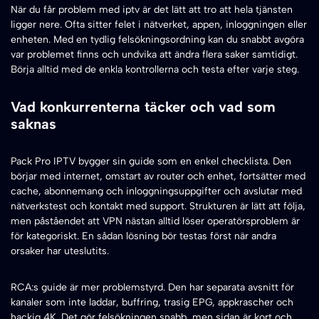
När du får problem med iptv är det lätt att tro att hela tjänsten
ligger nere. Ofta sitter felet i nätverket, appen, inloggningen eller
enheten. Med en tydlig felsökningsordning kan du snabbt avgöra
var problemet finns och undvika att ändra flera saker samtidigt.
Börja alltid med de enkla kontrollerna och testa efter varje steg.
Vad konkurrenterna täcker och vad som
saknas
Pack Pro IPTV bygger sin guide som en enkel checklista. Den
börjar med internet, omstart av router och enhet, fortsätter med
cache, abonnemang och inloggningsuppgifter och avslutar med
nätverkstest och kontakt med support. Strukturen är lätt att följa,
men påståendet att VPN nästan alltid löser operatörsproblem är
för kategoriskt. En sådan lösning bör testas först när andra
orsaker har uteslutits.
RCA:s guide är mer problemstyrd. Den har separata avsnitt för
kanaler som inte laddar, buffring, trasig EPG, appkrascher och
hackig 4K. Det gör felsökningen snabb, men sidan är kort och