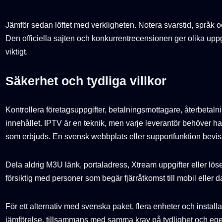
Jämför sedan löftet med verkligheten. Notera svarstid, språk o
Den officiella sajten och konkurrentrecensionen ger olika uppgi
viktigt.
Säkerhet och tydliga villkor
Kontrollera företagsuppgifter, betalningsmottagare, återbetalnin
innehållet. IPTV är en teknik, men varje leverantör behöver ha ti
som erbjuds. En svensk webbplats eller supportfunktion bevisar i
Dela aldrig M3U länk, portaladress, Xtream uppgifter eller lös
försiktig med personer som begär fjärråtkomst till mobil eller da
För ett alternativ med svenska paket, flera enheter och install
jämförelse, tillsammans med samma krav på tydlighet och egen