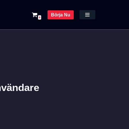
Börja Nu
0
nvändare