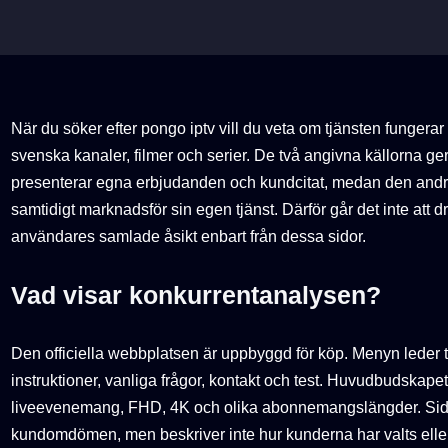
När du söker efter pongo iptv vill du veta om tjänsten fungerar s
svenska kanaler, filmer och serier. De två angivna källorna ger 
presenterar egna erbjudanden och kundcitat, medan den andr
samtidigt marknadsför sin egen tjänst. Därför går det inte att 
användares samlade åsikt enbart från dessa sidor.
Vad visar konkurrentanalysen?
Den officiella webbplatsen är uppbyggd för köp. Menyn leder till
instruktioner, vanliga frågor, kontakt och test. Huvudbudskapet ä
liveevenemang, FHD, 4K och olika abonnemangslängder. Sid
kundomdömen, men beskriver inte hur kunderna har valts elle