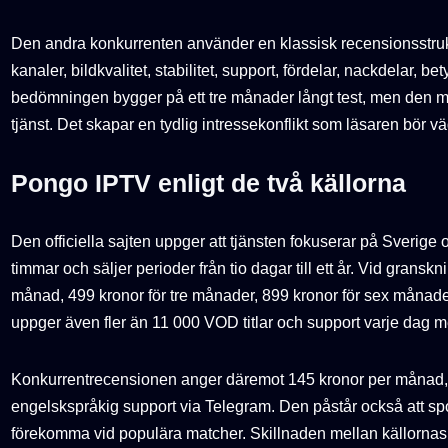
Den andra konkurrenten använder en klassisk recensionsstruk
kanaler, bildkvalitet, stabilitet, support, fördelar, nackdelar, b
bedömningen bygger på ett tre månader långt test, men den m
tjänst. Det skapar en tydlig intressekonflikt som läsaren bör vä
Pongo IPTV enligt de två källorna
Den officiella sajten uppger att tjänsten fokuserar på Sverige o
timmar och säljer perioder från tio dagar till ett år. Vid grans
månad, 499 kronor för tre månader, 899 kronor för sex månade
uppger även fler än 11 000 VOD titlar och support varje dag m
Konkurrentrecensionen anger däremot 145 kronor per månad, 
engelskspråkig support via Telegram. Den påstår också att sport
förekomma vid populära matcher. Skillnaden mellan källornas p